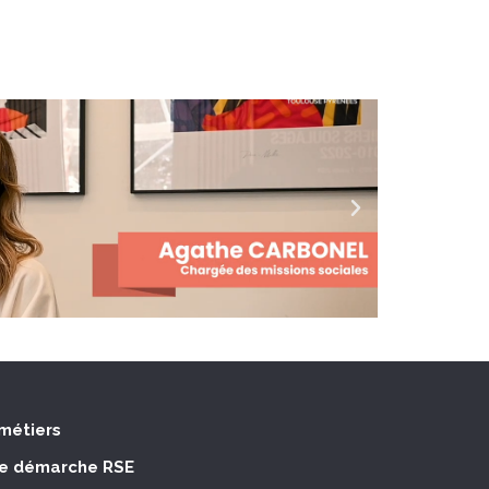
métiers
e démarche RSE