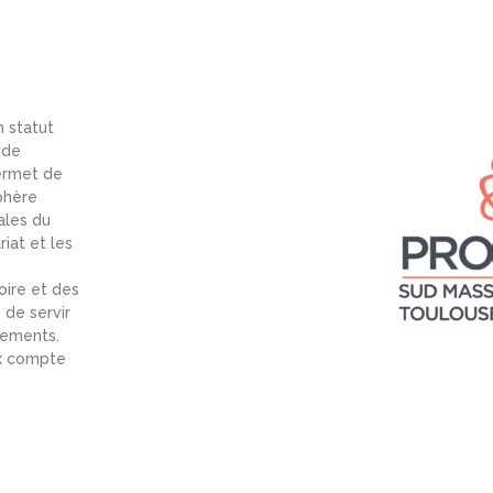
n statut
 de
permet de
phère
ales du
iat et les
oire et des
de servir
gements.
ix compte