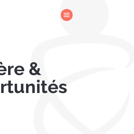
ère &
rtunités