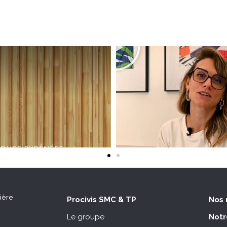
ière
Procivis SMC & TP
Nos 
Le groupe
Notr